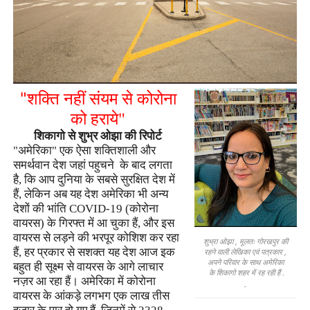
"
शक्ति नहीं संयम से कोरोना
को हराये"
शिकागो से शुभ्र ओझा की रिपोर्ट
"अमेरिका" एक ऐसा शक्तिशाली और
समर्थवान देश जहां पहुचने के बाद लगता
है
,
कि आप दुनिया के सबसे सुरक्षित देश में
हैं
,
लेकिन अब यह देश अमेरिका भी अन्य
देशों की भांति
COVID-19 (
कोरोना
वायरस) के गिरफ्त में आ चुका हैं
,
और इस
वायरस से लड़ने की भरपूर कोशिश कर रहा
शुभ्रा ओझा , मूलतः गोरखपुर की
हैं
,
हर प्रकार से सशक्त यह देश आज इक
रहने वाली लेखिका एवं पत्रकार ,
अपने परिवार के साथ अमेरिका
बहुत ही सूक्ष्म से वायरस के आगे लाचार
के शिकागो शहर में रह रही हैं .
नज़र आ रहा हैं। अमेरिका में कोरोना
.
वायरस के आंकड़े लगभग एक लाख तीस