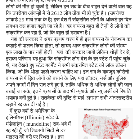
हजार के पार हो गए हैं
,
जिनमें से 2328
लोगों की मौत हो चुकी है
,
लेकिन इन सब के बीच राहत देने वाली बात यह
कि उपरोक्त आंकड़ों में से 2612 लोग ठीक भी हो चुके है। (उपरोक्त
आंकड़े 29 मार्च तक के है) इस देश में संक्रमित लोगों के आंकड़े हर दिन
लगभग दस हजार बढ़ते जा रहे है। यह वायरस बहुत ही तेज़ी से लोगो को
संक्रमित कर रहा हैं
,
जो कि बहुत ही डरावना है।
यहां की सरकार ने अगर प्रथम चरण में ही इस वायरस के रोकथाम का
कड़ाई से पालन किया होता
,
तो शायद आज संक्रमित लोगों की संख्या
एक लाख के पार नहीं होती। यहां की सरकार जागी लेकिन थोड़ी देर से
,
इसका परिणाम यह हुआ कि संक्रमित लोग देश के हर स्टेट में पहुंच चुके
थे
,
यह देखते हुए स्टेट गवर्मेंट ने सभी संक्रमित स्टेट को लॉक डॉउन
किया
,
जो कि थोड़ा पहले करना चाहिए था। इन सब के बावजूद कोरोनो
वायरस से पीड़ित लोगों को बचाने के लिए यहां डॉक्टर
,
नर्स और पुलिस
अपने कामों में दिन रात लगे हुए हैं
,
ताकि अधिक से अधिक लोगों की जान
बचाई जा सके
,
इतने प्रयासों के बाद भी न्यूयार्क और न्यू जर्सी की स्थिति
भयावह बनी हुई है। सतर्कता की दृष्टि से यहां लगभग सभी अंतरराष्ट्रीय
उड़ाने रद्द कर दी गई हैं।
मैं कुछ वर्षों से अमेरिका के
इलिनॉयस (
Illinois)
स्टेट के
मंडेलाईन (
mundeline)
सब-अर्ब में
रह रही हूंँ
,
जो शिकागो सिटी से 37
माइल्स की दूरी पर स्थित है। इस