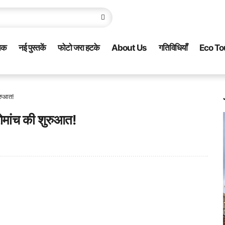
नक
नई पुस्तकें
फोटो जरा हटके
About Us
गतिविधियाँ
Eco To
ुरुआत!
रोमांच की शुरुआत!