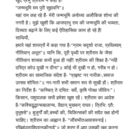
खुद प्रभु श्रीराम ने कही है-
“जन्मभूमि मम पुरी सुहावनि”॥
यहां राम कह रहे हैं- मेरी जन्मभूमि अयोध्या अलौकिक शोभा की
नगरी है। मुझे खुशी कि आजप्रभु राम की जन्मभूमि की भव्यता,
दिव्यता बढ़ाने के लिए कई ऐतिहासिक काम हो रहे हैं!
साथियों,
हमारे यहां शास्त्रों में कहा गया है-“न्राम सदृशो राजा, प्रथिव्याम्
नीतिवान् अभूत”॥ यानि कि, पूरी पृथ्वी पर श्रीराम के जैसा
नीतिवान शासक कभी हुआ ही नहीं! श्रीराम की शिक्षा है-“नहिं
दरिद्र कोउ दुखी न दीना”॥ कोई भी दुखी न हो, गरीब न हो।
श्रीराम का सामाजिक संदेश है- “प्रहृष्ट नर नारीकः,समाज
उत्सव शोभितः”॥ नर-नारी सभी समान रूप से सुखी हों। श्रीराम
का निर्देश है- “कच्चित् ते दयितः सर्वे, कृषि गोरक्ष जीविनः”।
किसान, पशुपालक सभी हमेशा खुश रहें। श्रीराम का आदेश
है-“कश्चिद्वृद्धान्चबालान्च, वैद्यान् मुख्यान् राघव। त्रिभि: एतै:
वुभूषसे”॥ बुजुर्गों की,बच्चों की, चिकित्सकों की सदैव रक्षा होनी
चाहिए। श्रीराम का आह्वान है- “जौंसभीतआवासरनाई।
रखिहंउताहिप्रानकीनाई”॥ जो शरण में आए,उसकी रक्षा करना