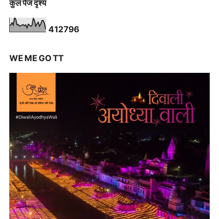
कुल पेज दृश्य
4
1
2
7
9
6
WE ME GO TT