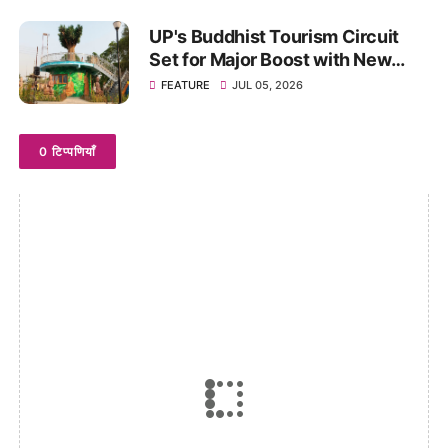
UP's Buddhist Tourism Circuit
Set for Major Boost with New
Theme Park in Kushinagar
FEATURE
JUL 05, 2026
0 टिप्पणियाँ