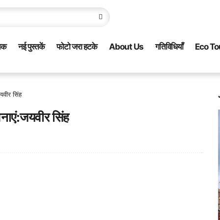
नक
नई पुस्तकें
फोटो जरा हटके
About Us
गतिविधियाँ
Eco To
जयवीर सिंह
ावनाएं:जयवीर सिंह