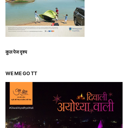
कुल पेज दृश्य
WE ME GO TT