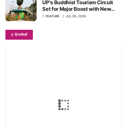
UP's Buddhist Tourism Circuit
Set for Major Boost with New
Theme Park in Kushinagar
FEATURE
JUL 05, 2026
0 टिप्पणियाँ