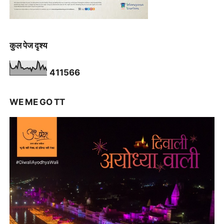
कुल पेज दृश्य
4
1
1
5
6
6
WE ME GO TT