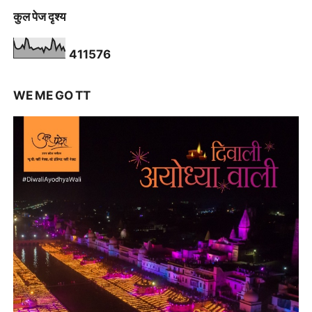
कुल पेज दृश्य
4
1
1
5
7
6
WE ME GO TT